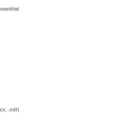
mnentitel
cx, .odt)