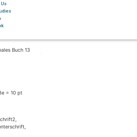
 Us
udies
n
ok
ales Buch 13
ße = 10 pt
chrift2,
nterschrift,