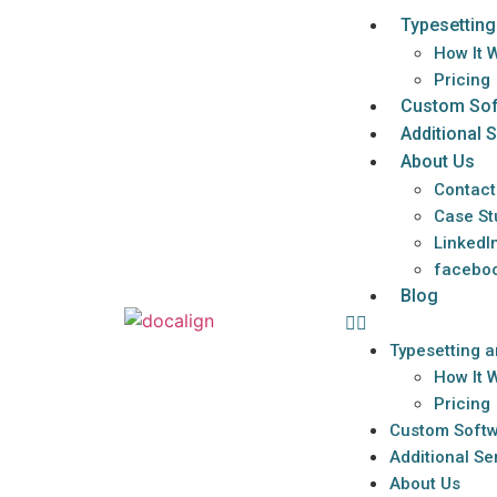
Typesetting
How It 
Pricing
Custom Sof
Additional 
About Us
Contact
Case St
LinkedI
facebo
Blog
Typesetting 
How It 
Pricing
Custom Softw
Additional Se
About Us